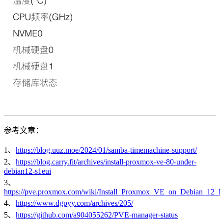
参考文章：
1、
https://blog.uuz.moe/2024/01/samba-timemachine-support/
2、
https://blog.carry.fit/archives/install-proxmox-ve-80-under-
debian12-s1eui
3、
https://pve.proxmox.com/wiki/Install_Proxmox_VE_on_Debian_1
4、
https://www.dgpyy.com/archives/205/
5、
https://github.com/a904055262/PVE-manager-status