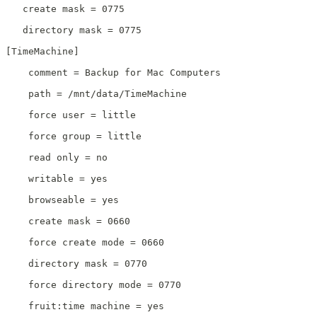
   create mask = 0775
   directory mask = 0775
[TimeMachine]
    comment = Backup for Mac Computers
    path = /mnt/data/TimeMachine
    force user = little
    force group = little
    read only = no
    writable = yes
    browseable = yes
    create mask = 0660
    force create mode = 0660
    directory mask = 0770
    force directory mode = 0770
    fruit:time machine = yes