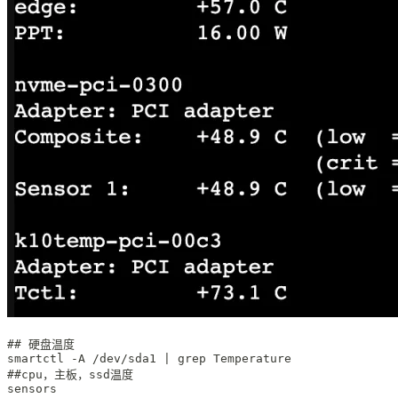
## 硬盘温度
smartctl -A /dev/sda1 | grep Temperature
##cpu，主板，ssd温度
sensors