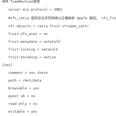
### TimeMachine使用
   server min protocol = SMB3
   #vfs_catia 提供非法字符转换以正确映射 Apple 路径。 vfs_f
   vfs objects = catia fruit streams_xattr
   fruit:nfs_aces = no
   fruit:metadata = netatalk
   fruit:locking = netatalk
   fruit:encoding = native
[nas]
   comment = nas share
   path = /mnt/data
   browsable = yes
   guest ok = no
   read only = no
   writable = yes