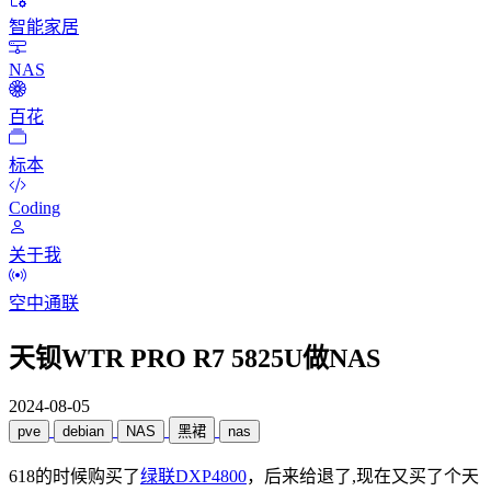
智能家居
NAS
百花
标本
Coding
关于我
空中通联
天钡WTR PRO R7 5825U做NAS
2024-08-05
pve
debian
NAS
黑裙
nas
618的时候购买了
绿联DXP4800
，后来给退了,现在又买了个天