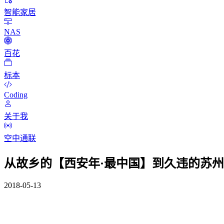
智能家居
NAS
百花
标本
Coding
关于我
空中通联
从故乡的【西安年·最中国】到久违的苏
2018-05-13