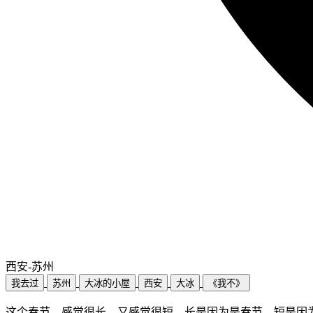
西安-苏州
我去过
苏州
大冰的小屋
西安
大冰
《我不》
这个春节，感觉很长，又感觉很短，长是因为是春节，短是因