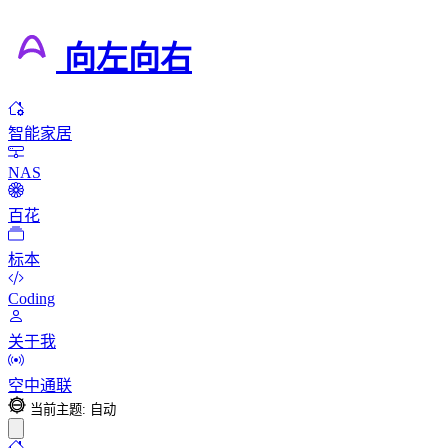
向左向右
智能家居
NAS
百花
标本
Coding
关于我
空中通联
当前主题: 自动