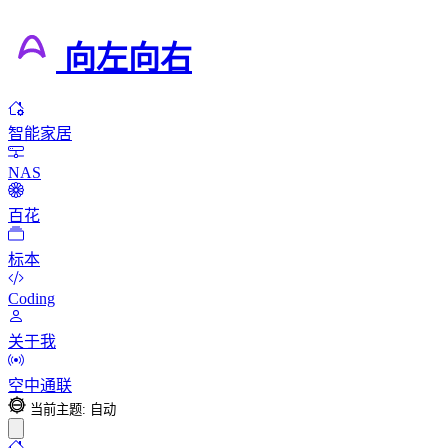
向左向右
智能家居
NAS
百花
标本
Coding
关于我
空中通联
当前主题: 自动