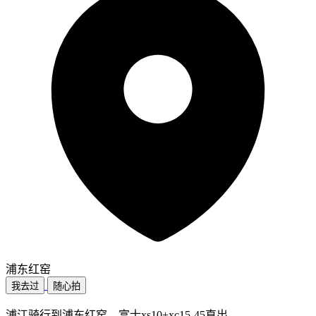
浦东红窑
我去过
随心拍
浦江骑行到浦东红窑，富士xs10+xc15-45直出