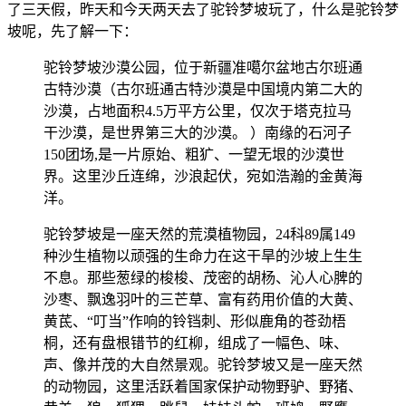
了三天假，昨天和今天两天去了驼铃梦坡玩了，什么是驼铃梦
坡呢，先了解一下：
驼铃梦坡沙漠公园，位于新疆准噶尔盆地古尔班通
古特沙漠（古尔班通古特沙漠是中国境内第二大的
沙漠，占地面积4.5万平方公里，仅次于塔克拉马
干沙漠，是世界第三大的沙漠。 ）南缘的石河子
150团场,是一片原始、粗犷、一望无垠的沙漠世
界。这里沙丘连绵，沙浪起伏，宛如浩瀚的金黄海
洋。
驼铃梦坡是一座天然的荒漠植物园，24科89属149
种沙生植物以顽强的生命力在这干旱的沙坡上生生
不息。那些葱绿的梭梭、茂密的胡杨、沁人心脾的
沙枣、飘逸羽叶的三芒草、富有药用价值的大黄、
黄茋、“叮当”作响的铃铛刺、形似鹿角的苍劲梧
桐，还有盘根错节的红柳，组成了一幅色、味、
声、像并茂的大自然景观。驼铃梦坡又是一座天然
的动物园，这里活跃着国家保护动物野驴、野猪、