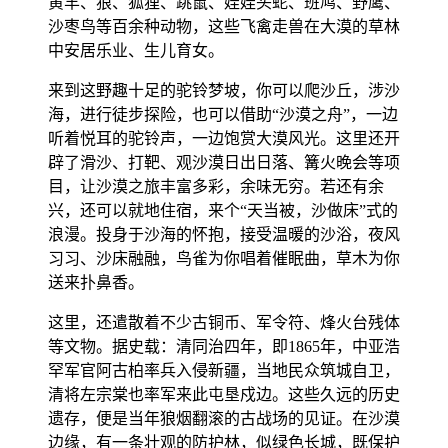
黄羊、狼、狐狸、跳鼠、娃娃头蛇、班鸠、野鹰、
沙枣鸟等百余种动物，这些飞禽走兽在大漠的草林
中安居乐业、生儿育女。
来到这野趣十足的驼铃梦坡，你可以爬沙丘，涉沙
海，进行徒步探险，也可以借助“沙漠之舟”，一边
听着悦耳的驼铃声，一边饱赏大漠风光。这里还开
辟了滑沙、打靶、观沙漠日出日落、篝火晚会等项
目，让沙漠之旅丰富多彩，余味无穷。若还有余
兴，还可以就地住宿，来个“天当被，沙做床”式的
浪漫。投身于沙海的怀抱，接受温暖的沙浴，夜风
习习、沙床融融，鸟雀为你唱着催眠曲，草木为你
送来扑鼻香。
这里，还遣散着不少古铜币、军令符、烽火台残体
等文物。据史载：清同治四年，即1865年，中亚浩
罕军官阿古柏率兵入侵新疆，当地民众筑城自卫，
清将左宗棠也率军来此屯垦戍边。这些久远的历史
遗存，便是当年狼烟翻滚的古战场的见证。在沙漠
边缘，有一条壮观的防护林，似绿色长城，既保护