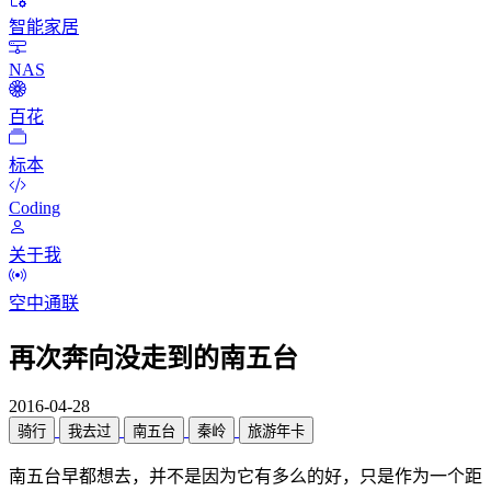
智能家居
NAS
百花
标本
Coding
关于我
空中通联
再次奔向没走到的南五台
2016-04-28
骑行
我去过
南五台
秦岭
旅游年卡
南五台早都想去，并不是因为它有多么的好，只是作为一个距