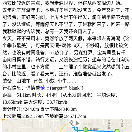
西安比较近的景点，我想走遍世界，但得从西安周边开始。
去年办了旅游年卡，本地好多地方都没有去，今年又办了，不
能浪费，正好有时间。上周也是下午出发，骑车到半路下大雨
了，没法继续，等雨停天也不早了，于是就回来了，回来一路
我就默默的告诉我，总有一天我还会再去了。
今天，还不是周末，竟然给放了两天假，本来想去青海湖（这
个季节最美），可是两天假+双休=4天，不够呀，放假比较突
然，也没有时间准备，so,放弃了，另谋打算。宝鸡凤县有千
亩向日葵不错，骑行太远，又没长途经历；坐车的话在山沟沟
的小村庄里，也不方便……上午睡了个懒觉起来突然想到南五
台，比较近，看了看天气，还行，准备准备就出发了。
装备：山地车+背包+小蚁+小牛……
行程信息：详情看
骑记
{target=“_blank”}
距离：54.1km 时长：4小时（从出发到回来） 平均速度：
13.65km/h 最大速度：33.77km/h
累计爬升:4244.0m 累计下降:4346.0m
上坡距离:23921.79m 下坡距离:24571.74m