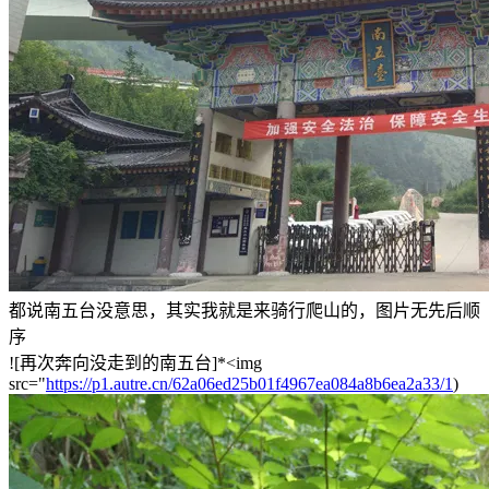
都说南五台没意思，其实我就是来骑行爬山的，图片无先后顺
序
![再次奔向没走到的南五台]*<img
src="
https://p1.autre.cn/62a06ed25b01f4967ea084a8b6ea2a33/1
)