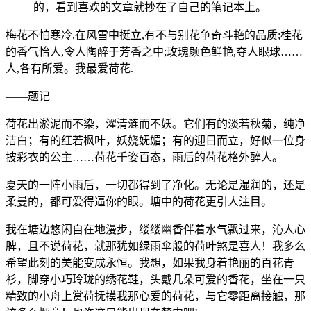
的，看到喜欢的文章就抄在了自己的笔记本上。
梅花不怕寒冷,在风雪中挺立,有不与别花争奇斗艳的品质;桂花
的香气怡人,令人陶醉于芳香之中;玫瑰颜色鲜艳,夺人眼球……
人,各有所爱。我最爱荷花.
——题记
荷花出淤泥而不染，濯清涟而不妖。它们有的淡若秋菊，纯净
洁白；有的红若枫叶，妖娆妩媚；有的迎日而立，好似一位身
披彩衣的公主……荷花千姿百态，雨后的荷花格外醉人。
夏天的一阵小雨后，一切都得到了净化。无论是湿润的，还是
柔曼的，都可爱得逼你的眼。塘中的荷花更引人注目。
我在塘边悠闲自在地漫步，缕缕幽香伴着水气飘过来，沁人心
脾，且不说荷花，就那犹如绿雨伞般的荷叶煞是喜人！我多么
希望此刻的美能变成永恒。我想，如果我身着艳丽的百花青
衫，脚穿小巧玲珑的绣花鞋，头戴几朵可爱的香花，坐在一只
精致的小舟上赏荷抚摸我那心爱的荷花，与它零距离接触，那