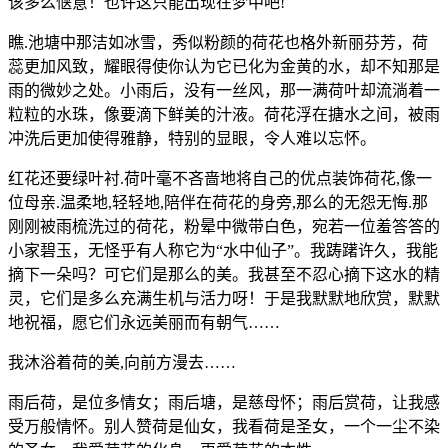
该多么惬意！也许这只能出现在梦中吧!
瞧.池塘中那洁如冰雪，秀似粉颜的荷花也格外新丽芬芳，荷
蕊更加风致，耀眼得使你认为它已化为金黄的水，却不知那是
雨的微妙之处。小雨后，没有一丝风，那一满荷叶却流淌着一
粒粒的水珠，像要滴下鲜美的汁液。荷花浮在搪水之间，被雨
冲洗后更加使得雅静，特别的显眼，令人难以忘怀。
红花还要绿叶衬.荷叶毫不吝啬地将自己的优点装饰荷花,像一
位母亲.温柔地,轻轻地,陪伴在荷花的身旁,那么的无怨无悔.那
刚刚被雨梳洗过的荷花，粉晕中微带白色，宛若一位羞答答的
小家碧玉，无怪乎有人称它为“水中仙子”。我踌躇许久，我能
摘下一朵吗？可它们是那么的美。我甚至不忍心摘下这水的精
灵，它们是多么充满生机与活力呀！于是我默默地欣赏，默默
地祝福，愿它们永远美丽而有朝气……
我沐浴着荷的美,向前方漫去……
雨后荷，是位多情女；雨后塘，是慈母怀；雨后赏荷，让我感
受万般情怀。别人赞荷是仙女，我看荷是圣女，一个一尘不染