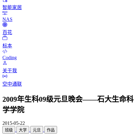
智能家居
NAS
百花
标本
Coding
关于我
空中通联
2009年生科09级元旦晚会——石大生命科
学学院
2015-05-22
班级
大学
元旦
作品