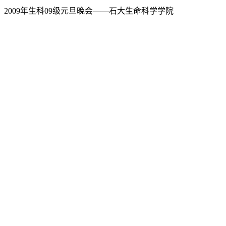
2009年生科09级元旦晚会——石大生命科学学院