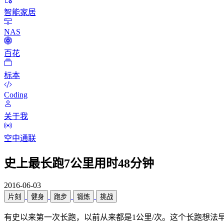
智能家居
NAS
百花
标本
Coding
关于我
空中通联
史上最长跑7公里用时48分钟
2016-06-03
片刻
健身
跑步
锻炼
挑战
有史以来第一次长跑，以前从来都是1公里/次。这个长跑想法