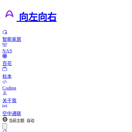
向左向右
智能家居
NAS
百花
标本
Coding
关于我
空中通联
当前主题: 自动