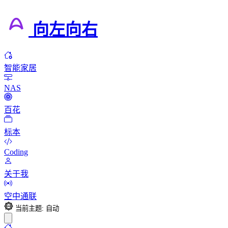
向左向右
智能家居
NAS
百花
标本
Coding
关于我
空中通联
当前主题: 自动