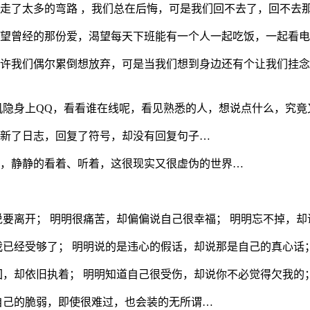
走了太多的弯路 ，我们总在后悔，可是我们回不去了，回不去
望曾经的那份爱，渴望每天下班能有一个人一起吃饭，一起看电
许我们偶尔累倒想放弃，可是当我们想到身边还有个让我们挂念
机隐身上QQ，看看谁在线呢，看见熟悉的人，想说点什么，究
新了日志，回复了符号，却没有回复句子…
，静静的看着、听着，这很现实又很虚伪的世界…
说要离开； 明明很痛苦，却偏偏说自己很幸福； 明明忘不掉，却
我已经受够了； 明明说的是违心的假话，却说那是自己的真心话
回，却依旧执着； 明明知道自己很受伤，却说你不必觉得欠我的
自己的脆弱，即使很难过，也会装的无所谓…