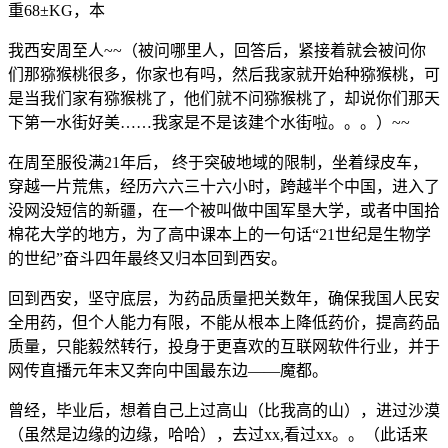
重68±KG，本
我西安周至人~~（被问哪里人，回答后，紧接着就会被问你
们那猕猴桃很多，你家也有吗，然后我家就开始种猕猴桃，可
是当我们家有猕猴桃了，他们就不问猕猴桃了，却说你们那天
下第一水街好美……我家是不是该建个水街啦。。。）~~
在周至服役满21年后， 终于突破地域的限制，坐着绿皮车，
穿越一片荒焦，经历六六三十六小时，跨越半个中国，进入了
没网没短信的新疆，在一个被叫做中国军垦大学，或者中国拾
棉花大学的地方，为了高中课本上的一句话“21世纪是生物学
的世纪”奋斗四年最终又归本回到西安。
回到西安，坚守底层，为药品质量把关数年，确保我国人民安
全用药，但个人能力有限，不能从根本上降低药价，提高药品
质量，只能毅然转行，投身于更喜欢的互联网软件行业，并于
网传直播元年末又奔向中国最东边——魔都。
曾经，毕业后，想着自己上过高山（比我高的山），进过沙漠
（虽然是边缘的边缘，哈哈），去过xx,看过xx。。（此话来