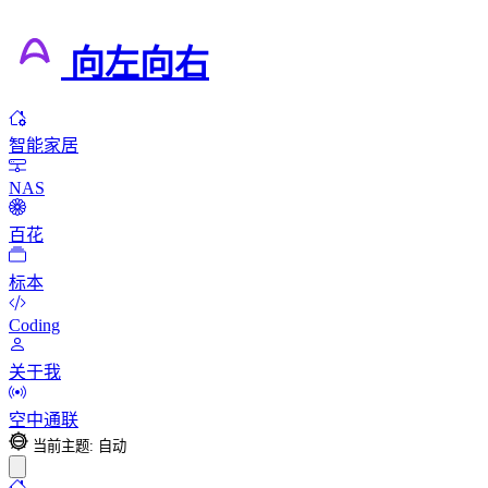
向左向右
智能家居
NAS
百花
标本
Coding
关于我
空中通联
当前主题: 自动