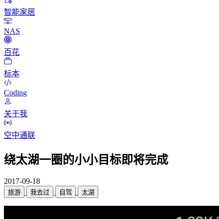
智能家居
NAS
百花
标本
Coding
关于我
空中通联
绕太湖一圈的小小目标即将完成
2017-09-18
旅游
我去过
自驾
太湖