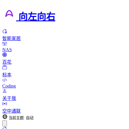
向左向右
智能家居
NAS
百花
标本
Coding
关于我
空中通联
当前主题: 自动